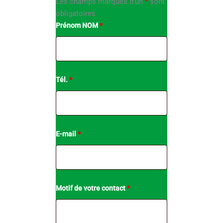
Les champs marqués d’un
*
sont
obligatoires
Prénom NOM
*
Tél.
*
E-mail
*
Motif de votre contact
*